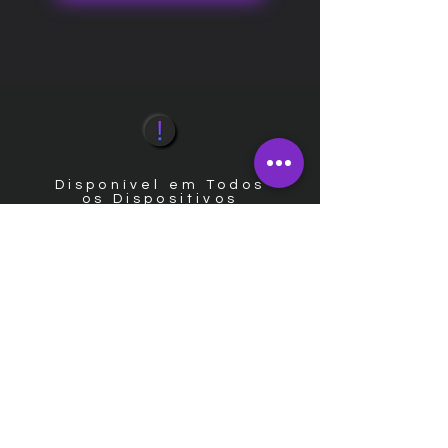
Disponível em Todos
os Dispositivos
Responsivo
Você sabia que mais de 90% dos
acessos ao seu site serão feitos por
um dispositivo móvel como
smarthphones?
Seja celular, tablet , computador ou
Notebook, todos os nossos Websites